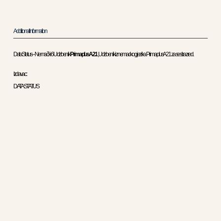
Additional Information
Data Status – Nemački 6 Udzbenik
Prima plus A2.1
, Udzbenik iz nemackog jezika Prima plus A2.1 za sesti razred .
Izdavac :
DATASTATUS