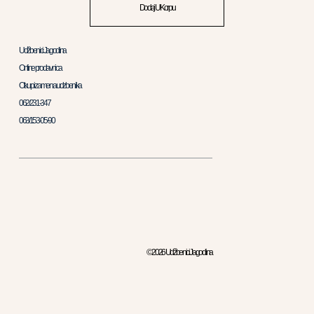
Dodaj U Korpu
Udžbenici Jagodina
Online prodavnica
Otkup i zamena udzbenika
062/231-347
063/153-05-90
© 2026 Udžbenici Jagodina