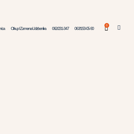
0
nica
Otkup I Zamena Udzbenika
062/231-347
063/153-05-90