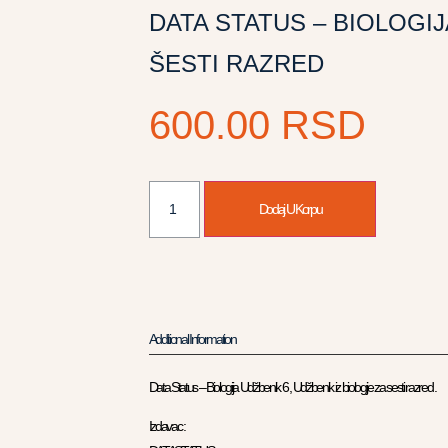
DATA STATUS – BIOLOGIJ
ŠESTI RAZRED
600.00
RSD
Dodaj U Korpu
Additional Information
Data Status – Biologija Udžbenik 6 , Udžbenik iz biologije za sesti razred .
Izdavac :