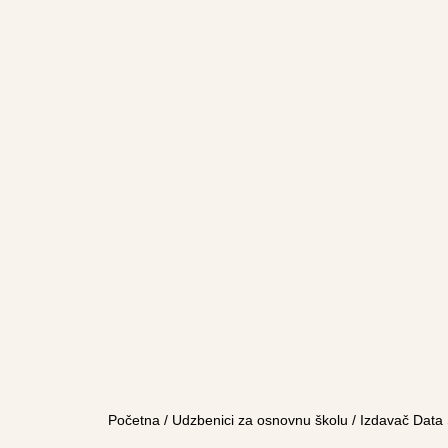
Početna
/
Udzbenici za osnovnu školu
/
Izdavač Data 