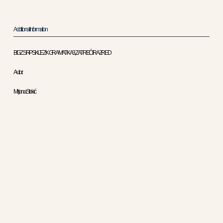
Additional Information
BIGZ SRPSKI JEZIK GRAMATIKA 3, ZA TREĆI RAZRED
Autor:
Mirjana Stakić