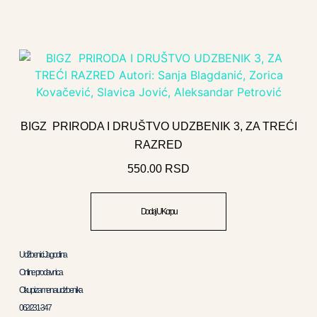
BIGZ PRIRODA I DRUŠTVO UDZBENIK 3, ZA TREĆI
RAZRED
550.00
RSD
Dodaj U Korpu
Udžbenici Jagodina
Online prodavnica
Otkup i zamena udzbenika
062/231-347