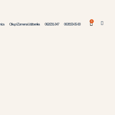
0
nica
Otkup I Zamena Udzbenika
062/231-347
063/153-05-90