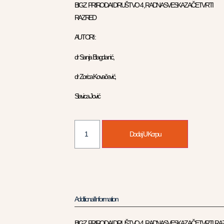
BIGZ PRIRODA I DRUŠTVO 4 , RADNA SVESKA ZA ČETVRTI
RAZRED
AUTORI :
dr Sanja Blagdanić,
dr Zorica Kovačević,
Slavica Jović
Dodaj U Korpu
Additional Information
BIGZ PRIRODA I DRUŠTVO 4 , RADNA SVESKA ZA ČETVRTI R