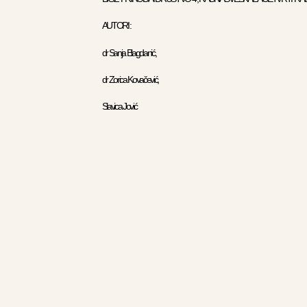
AUTORI :
dr Sanja Blagdanić,
dr Zorica Kovačević,
Slavica Jović