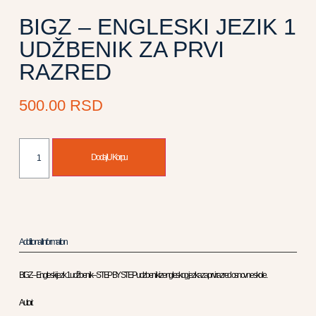
BIGZ – ENGLESKI JEZIK 1
UDŽBENIK ZA PRVI
RAZRED
500.00
RSD
Dodaj U Korpu
Additional Information
BIGZ – Engleski jezik 1 udžbenik – STEP BY STEP udzbenik iz engleskog jezika za prvi razred osnovne skole .
Autori: