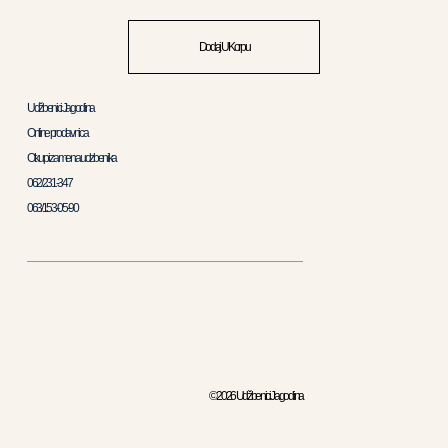
Dodaj U Korpu
Udžbenici Jagodina
Online prodavnica
Otkup i zamena udzbenika
062/231-347
063/153-05-90
© 2026 Udžbenici Jagodina