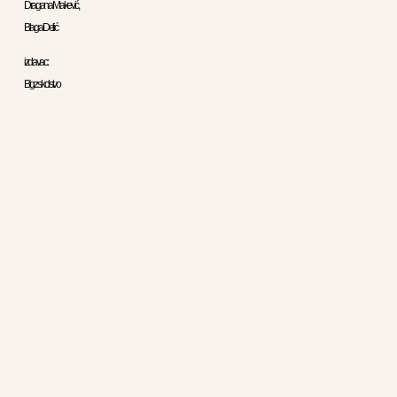
Dragana Makević,
Blaga Delić
izdavac:
Bigz skolstvo