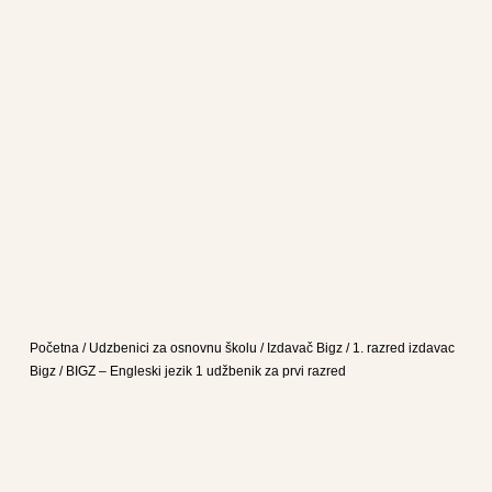
Početna
/
Udzbenici za osnovnu školu
/
Izdavač Bigz
/
1. razred izdavac
Bigz
/ BIGZ – Engleski jezik 1 udžbenik za prvi razred