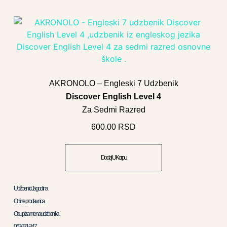
AKRONOLO – Engleski 7 Udzbenik
Discover English Level 4
Za Sedmi Razred
600.00
RSD
Dodaj U Korpu
Udžbenici Jagodina
Online prodavnica
Otkup i zamena udzbenika
062/231-347