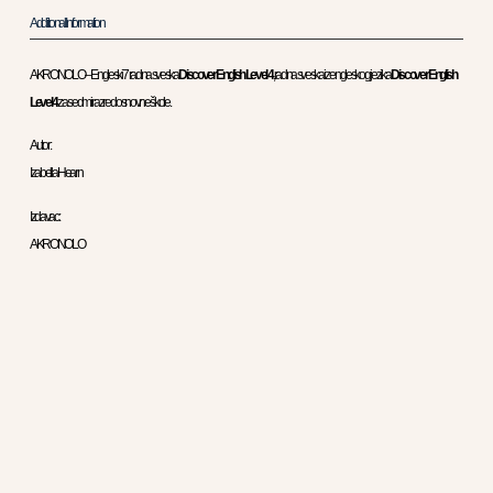
Additional Information
AKRONOLO – Engleski 7 radna sveska
Discover English Level 4
,radna sveska iz engleskog jezika
Discover English
Level 4
za sedmi razred osnovne škole .
Autor :
Izabella Hearn
Izdavac :
AKRONOLO