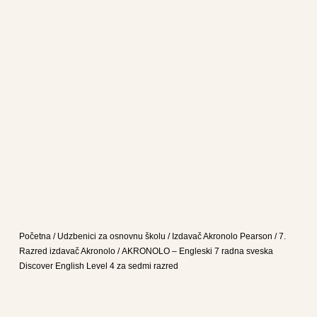
Početna
/
Udzbenici za osnovnu školu
/
Izdavač Akronolo Pearson
/
7.
Razred izdavač Akronolo
/ AKRONOLO – Engleski 7 radna sveska
Discover English Level 4 za sedmi razred