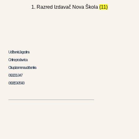
1. Razred Izdavač Nova Škola
(11)
Udžbenici Jagodina
Online prodavnica
Otkup i zamena udzbenika
062/231-347
063/153-05-90